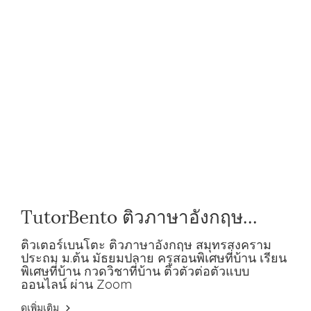
TutorBento ติวภาษาอังกฤษ
สมุทรสงคราม ประถม ม.ต้น
ติวเตอร์เบนโตะ ติวภาษาอังกฤษ สมุทรสงคราม
ประถม ม.ต้น มัธยมปลาย ครูสอนพิเศษที่บ้าน เรียน
ม.ปลาย
พิเศษที่บ้าน กวดวิชาที่บ้าน ติวตัวต่อตัวแบบ
ออนไลน์ ผ่าน Zoom
ดูเพิ่มเติม