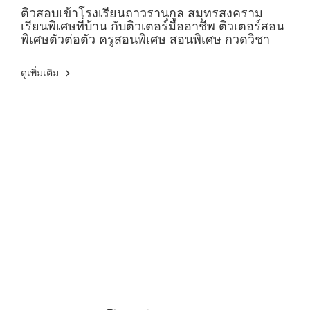
สมุทรสงคราม เรียนพิเศษที่บ้าน
ติวสอบเข้าโรงเรียนถาวรานุกูล สมุทรสงคราม
เรียนพิเศษที่บ้าน กับติวเตอร์มืออาชีพ ติวเตอร์สอน
พิเศษตัวต่อตัว ครูสอนพิเศษ สอนพิเศษ กวดวิชา
ดูเพิ่มเติม