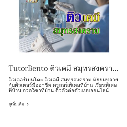
TutorBento ติวเคมี สมุทรสงคราม
ม.ปลาย กับติวเตอร์มืออาชีพ
ติวเตอร์เบนโตะ ติวเคมี สมุทรสงคราม มัธยมปลาย
กับติวเตอร์มืออาชีพ ครูสอนพิเศษที่บ้าน เรียนพิเศษ
ที่บ้าน กวดวิชาที่บ้าน ติวตัวต่อตัวแบบออนไลน์
ดูเพิ่มเติม