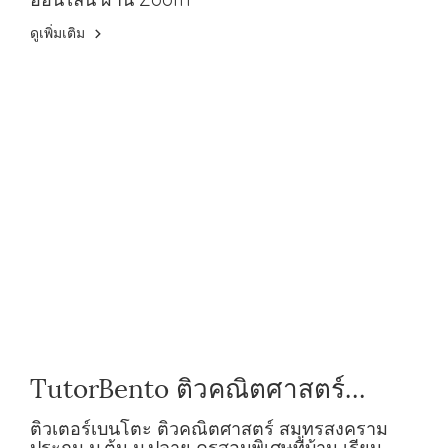
ดูเพิ่มเติม
TutorBento ติวคณิตศาสตร์
สมุทรสงคราม ประถม ม.ต้น
ติวเตอร์เบนโตะ ติวคณิตศาสตร์ สมุทรสงคราม
ประถม ม.ต้น ม.ปลาย ครูสอนพิเศษที่บ้าน เรียน