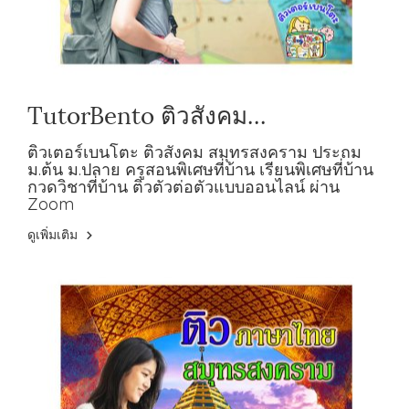
TutorBento ติวสังคม
สมุทรสงคราม ประถม ม.ต้น
ติวเตอร์เบนโตะ ติวสังคม สมุทรสงคราม ประถม
ม.ต้น ม.ปลาย ครูสอนพิเศษที่บ้าน เรียนพิเศษที่บ้าน
ม.ปลาย
กวดวิชาที่บ้าน ติวตัวต่อตัวแบบออนไลน์ ผ่าน
Zoom
ดูเพิ่มเติม