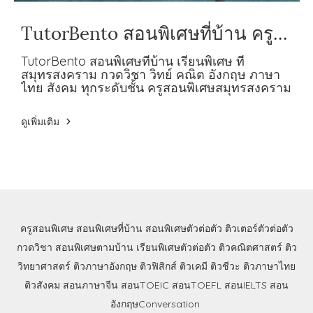
TutorBento สอนพิเศษที่บ้าน ครู
สอนพิเศษ กวดวิชา สมุทรสงคราม
TutorBento สอนพิเศษที่บ้าน เรียนพิเศษ ที่
สมุทรสงคราม กวดวิชา วิทย์ คณิต อังกฤษ ภาษา
ไทย สังคม ทุกระดับชั้น ครูสอนพิเศษสมุทรสงคราม
ดูเพิ่มเติม
ครูสอนพิเศษ
สอนพิเศษที่บ้าน
สอนพิเศษตัวต่อตัว
ติวเตอร์ตัวต่อตัว
กวดวิชา
สอนพิเศษตามบ้าน
เรียนพิเศษตัวต่อตัว
ติวคณิตศาสตร์
ติว
วิทยาศาสตร์
ติวภาษาอังกฤษ
ติวฟิสิกส์
ติวเคมี
ติวชีวะ
ติวภาษาไทย
ติวสังคม
สอนภาษาจีน
สอนTOEIC
สอนTOEFL
สอนIELTS
สอน
อังกฤษConversation