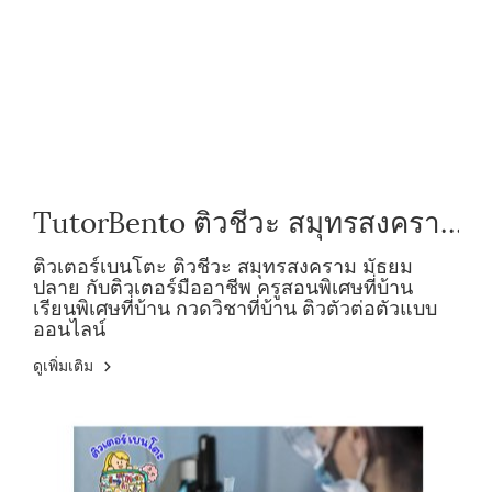
TutorBento ติวชีวะ สมุทรสงคราม
ม.ปลาย กับติวเตอร์มืออาชีพ
ติวเตอร์เบนโตะ ติวชีวะ สมุทรสงคราม มัธยม
ปลาย กับติวเตอร์มืออาชีพ ครูสอนพิเศษที่บ้าน
เรียนพิเศษที่บ้าน กวดวิชาที่บ้าน ติวตัวต่อตัวแบบ
ออนไลน์
ดูเพิ่มเติม