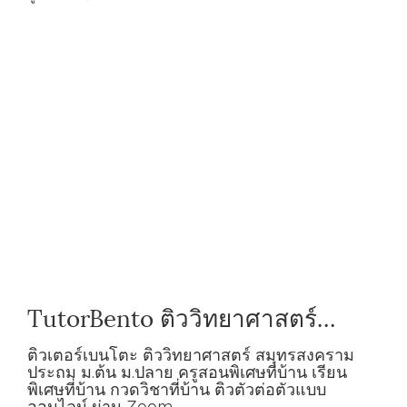
TutorBento ติววิทยาศาสตร์
สมุทรสงคราม ประถม ม.ต้น
ติวเตอร์เบนโตะ ติววิทยาศาสตร์ สมุทรสงคราม
ประถม ม.ต้น ม.ปลาย ครูสอนพิเศษที่บ้าน เรียน
ม.ปลาย
พิเศษที่บ้าน กวดวิชาที่บ้าน ติวตัวต่อตัวแบบ
ออนไลน์ ผ่าน Zoom