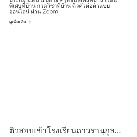
ม.ปลาย
พิเศษที่บ้าน กวดวิชาที่บ้าน ติวตัวต่อตัวแบบ
ออนไลน์ ผ่าน Zoom
ดูเพิ่มเติม
ติวสอบเข้าโรงเรียนถาวรานุกูล